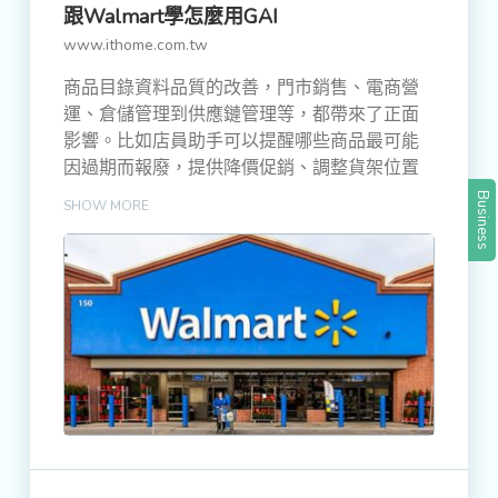
跟Walmart學怎麼用GAI
www.ithome.com.tw
商品目錄資料品質的改善，門市銷售、電商營
運、倉儲管理到供應鏈管理等，都帶來了正面
影響。比如店員助手可以提醒哪些商品最可能
因過期而報廢，提供降價促銷、調整貨架位置
等等。 Walmart的經驗值得參考。
Business
SHOW MORE