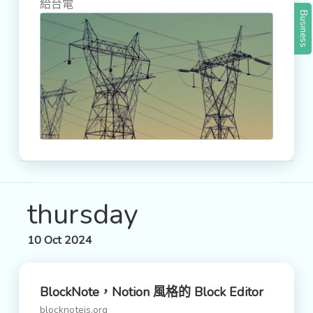
給台電
Business
thursday
10 Oct 2024
BlockNote，notion 風格的 Block Editor
blocknotejs.org