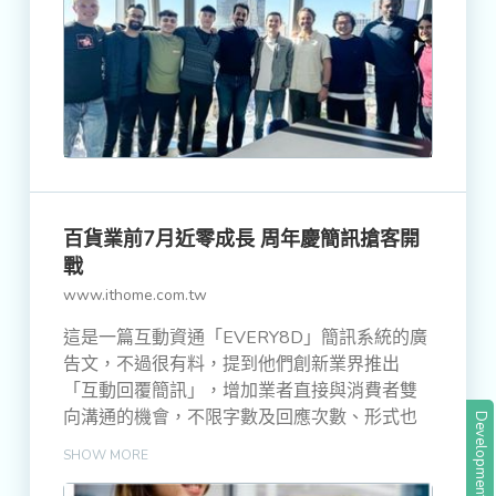
百貨業前7月近零成長 周年慶簡訊搶客開
戰
www.ithome.com.tw
這是一篇互動資通「EVERY8D」簡訊系統的廣
告文，不過很有料，提到他們創新業界推出
「互動回覆簡訊」，增加業者直接與消費者雙
向溝通的機會，不限字數及回應次數、形式也
Development
不限於文字，能傳送圖片、檔案、影片等。聽
SHOW MORE
起來應該要來了解一下！