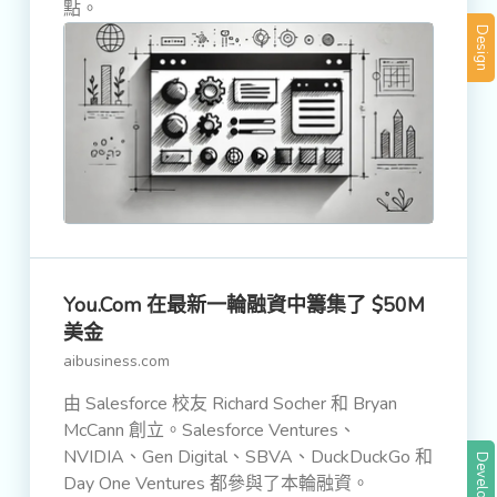
點。
Design
You.com 在最新一輪融資中籌集了 $50M
美金
aibusiness.com
由 Salesforce 校友 Richard Socher 和 Bryan
McCann 創立。Salesforce Ventures、
NVIDIA、Gen Digital、SBVA、DuckDuckGo 和
Development
Day One Ventures 都參與了本輪融資。